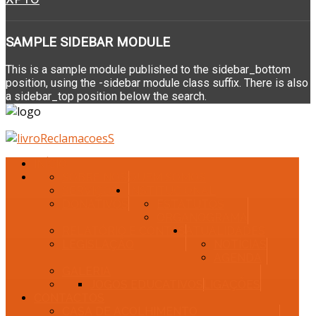
SAMPLE
SIDEBAR MODULE
This is a sample module published to the sidebar_bottom
position, using the -sidebar module class suffix. There is also
a sidebar_top position below the search.
INÍCIO
SOBRE NÓS
QUEM SOMOS
SERVIÇOS
INSTITUCIONAL
DONATIVOS
ESTATUTOS
ORGANOGRAMA
RELATÓRIO E CONTAS
ATUALIDADES
LEGISLAÇÃO
NOTÍCIAS
AGENDA
GALERIA
JOGOS EDUCATIVOS
LIGAÇÕES
CONTACTOS
CASA DE ACOLHIMENTO