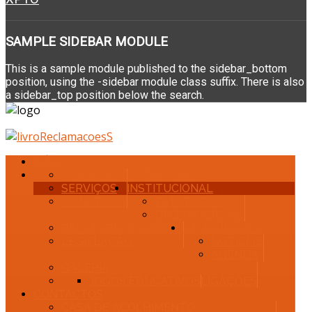
SAMPLE
SIDEBAR MODULE
This is a sample module published to the sidebar_bottom
position, using the -sidebar module class suffix. There is also
a sidebar_top position below the search.
INÍCIO
SOBRE NÓS
QUEM SOMOS
SERVIÇOS
INSTITUCIONAL
DONATIVOS
ESTATUTOS
ORGANOGRAMA
RELATÓRIO E CONTAS
ATUALIDADES
LEGISLAÇÃO
NOTÍCIAS
AGENDA
GALERIA
JOGOS EDUCATIVOS
LIGAÇÕES
CONTACTOS
CASA DE ACOLHIMENTO