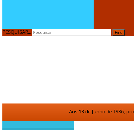
PESQUISAR...
Find
Aos 13 de Junho de 1986, procedeu-se