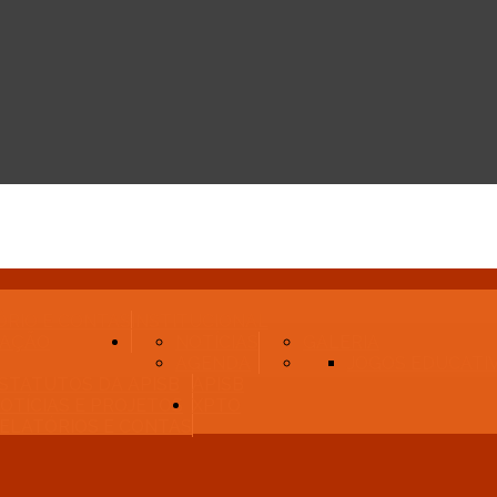
ÓRIO E CONTAS
INSTITUCIONAL
LAÇÃO
NOTÍCIAS
GALERIA
AGENDA
JOGOS EDUCATI
STATUTOS DA APISB
APISB
OTÍCIAS E PROJETOS
XPTO
ELATÓRIOS E CONTAS