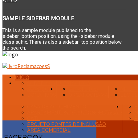
SAMPLE
SIDEBAR MODULE
This is a sample module published to the
sidebar_bottom position, using the -sidebar module
class suffix. There is also a sidebar_top position below
the search.
INÍCIO
SOBRE NÓS
QUEM SOMOS
SERVIÇOS
ESTATUTOS
RELAT
DONATIVOS
ORGANOGRAMA
LEGIS
CASA DE ACOLHIMENTO
E
APARTAMENTOS DE AUTONOMIZAÇÃO
N
CATL
R
PROJETO PONTES DE INCLUSÃO
ÁREA COMERCIAL
FACEBOOK