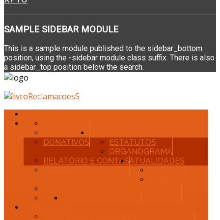
SAMPLE
SIDEBAR MODULE
This is a sample module published to the sidebar_bottom
position, using the -sidebar module class suffix. There is also
a sidebar_top position below the search.
INÍCIO
SOBRE NÓS
QUEM SOMOS
SERVIÇOS
INSTITUCIONAL
DONATIVOS
ESTATUTOS
ORGANOGRAMA
RELATÓRIO E CONTAS
ATUALIDADES
LEGISLAÇÃO
NOTÍCIAS
AGENDA
GALERIA
JOGOS EDUCATIVOS
LIGAÇÕES
CONTACTOS
CASA DE ACOLHIMENTO