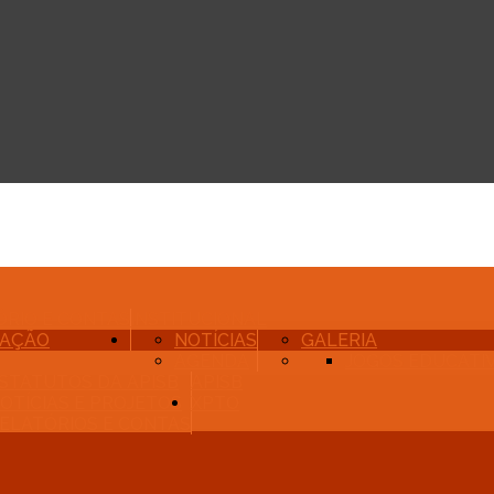
ÓRIO E CONTAS
INSTITUCIONAL
LAÇÃO
NOTÍCIAS
GALERIA
AGENDA
JOGOS EDUCATI
STATUTOS DA APISB
APISB
OTÍCIAS E PROJETOS
XPTO
ELATÓRIOS E CONTAS