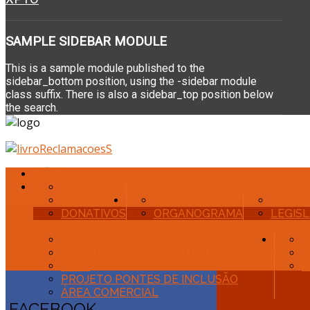
SAMPLE
SIDEBAR MODULE
This is a sample module published to the
sidebar_bottom position, using the -sidebar module
class suffix. There is also a sidebar_top position below
the search.
INÍCIO
SOBRE NÓS
QUEM SOMOS
SERVIÇOS
ESTATUTOS
RELAT
DONATIVOS
ORGANOGRAMA
LEGIS
CASA DE ACOLHIMENTO
E
APARTAMENTOS DE AUTONOMIZAÇÃO
N
CATL
R
PROJETO PONTES DE INCLUSÃO
ÁREA COMERCIAL
FACEBOOK