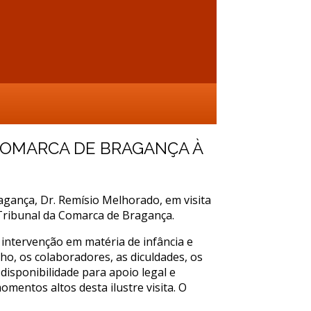
ho Dr. Oliveira Salazar – Bragança, com a presença das segu
 COMARCA DE BRAGANÇA À
gança, Dr. Remísio Melhorado, em visita
 Tribunal da Comarca de Bragança.
 intervenção em matéria de infância e
o, os colaboradores, as dificuldades, os
disponibilidade para apoio legal e
mentos altos desta ilustre visita. O