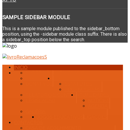
SAMPLE
SIDEBAR MODULE
This is a sample module published to the sidebar_bottom
position, using the -sidebar module class suffix. There is also
a sidebar_top position below the search.
INÍCIO
SOBRE NÓS
QUEM SOMOS
SERVIÇOS
INSTITUCIONAL
DONATIVOS
ESTATUTOS
ORGANOGRAMA
RELATÓRIO E CONTAS
ATUALIDADES
LEGISLAÇÃO
NOTÍCIAS
AGENDA
GALERIA
JOGOS EDUCATIVOS
LIGAÇÕES
CONTACTOS
CASA DE ACOLHIMENTO