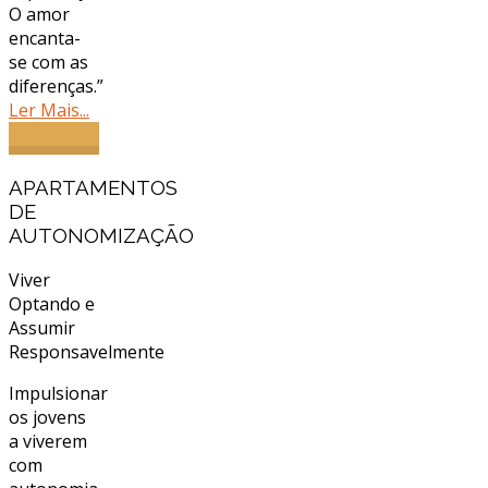
O amor
encanta-
se com as
diferenças.”
Ler Mais...
APARTAMENTOS
DE
AUTONOMIZAÇÃO
Viver
Optando e
Assumir
Responsavelmente
Impulsionar
os jovens
a viverem
com